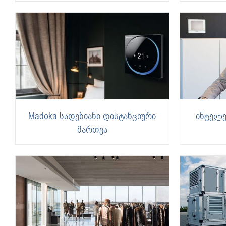
Madoka სადენიანი დისტანციური
ინტელ
მართვა