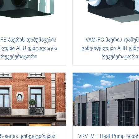
FB ჰაერის დამუშავების
VAM-FC ჰაერის დამუშ
ილება AHU ვენტილაცია
განყოფილება AHU ვენ
რეკუპერატორი
რეკუპერატორი
 S-series კონდიცირების
VRV IV + Heat Pump სით