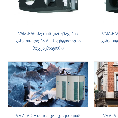
VAM-FA5 ჰაერის დამუშავების
VAM-FA/
განყოფილება AHU ვენტილაცია
განყოფ
რეკუპერატორი
VRV IV C+ series კონდიცირების
VRV IV