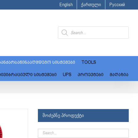
English
ქართული
Русский
Products
search
ანძარსაწინააღმდეგო სისტემები
TOOLS
ტივიბრაციული სისტემები
UPS
პროექტები
მაღაზია
მოძებნე პროდუქტი