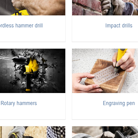
rdless hammer drill
Impact drills
Rotary hammers
Engraving pen