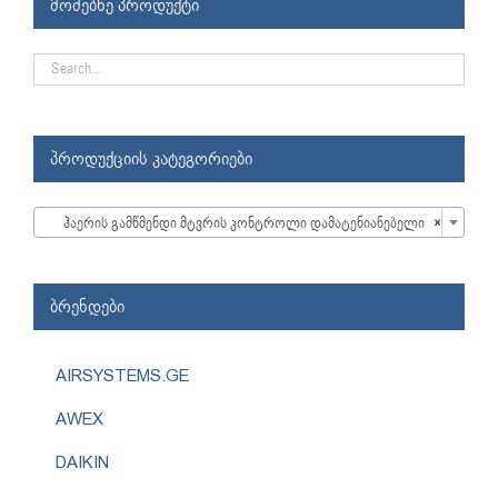
მოძებნე პროდუქტი
პროდუქციის კატეგორიები

ჰაერის გამწმენდი მტვრის კონტროლი დამატენიანებელი
×
ბრენდები
AIRSYSTEMS.GE
AWEX
DAIKIN