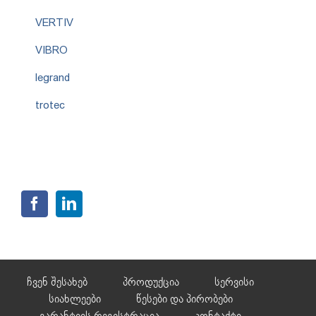
VERTIV
VIBRO
legrand
trotec
ჩვენ შესახებ
პროდუქცია
სერვისი
სიახლეები
წესები და პირობები