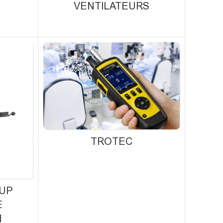
VENTILATEURS
TROTEC
UP
E
N