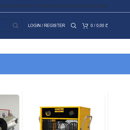
NGLISH
ᲥᲐᲠᲗᲣᲚᲘ
РУССКИЙ
FRANÇAIS
ՀԱՅԵՐԵՆ
AZƏRBAYCAN
LOGIN / REGISTER
0
/
0,00
₾