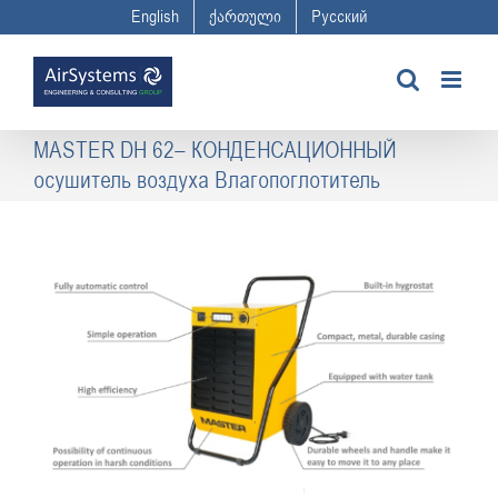
Skip
English
ქართული
Русский
to
content
MASTER DH 62– КОНДЕНСАЦИОННЫЙ
осушитель воздуха Влагопоглотитель