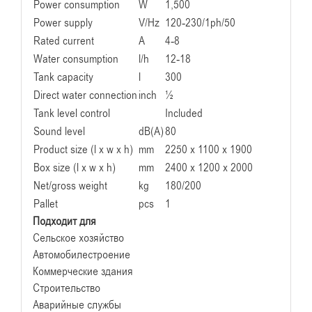
Power consumption
W
1,500
Power supply
V/Hz
120-230/1ph/50
Rated current
A
4-8
Water consumption
l/h
12-18
Tank capacity
l
300
Direct water connection
inch
½
Tank level control
Included
Sound level
dB(A)
80
Product size (l x w x h)
mm
2250 x 1100 x 1900
Box size (l x w x h)
mm
2400 x 1200 x 2000
Net/gross weight
kg
180/200
Pallet
pcs
1
Подходит для
Сельское хозяйство
Автомобилестроение
Коммерческие здания
Строительство
Аварийные службы