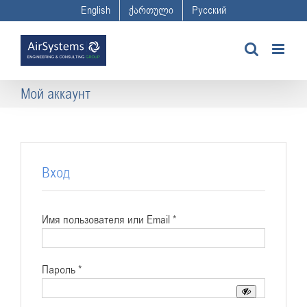
Skip
English
ქართული
Русский
to
content
Мой аккаунт
Вход
Обязательно
Имя пользователя или Email
*
Обязательно
Пароль
*